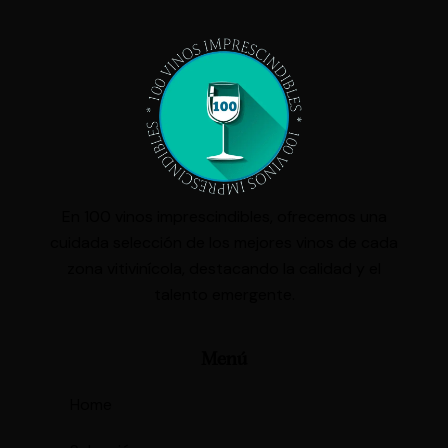
En 100 vinos imprescindibles, ofrecemos una
cuidada selección de los mejores vinos de cada
zona vitivinícola, destacando la calidad y el
talento emergente.
Menú
Home