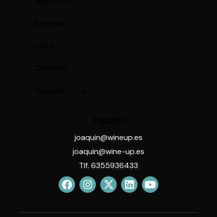
Selección
Bodegas
Vinos
Contacto
Registrar vinos
Contacto
joaquin@wineup.es
joaquin@wine-up.es
Tlf. 6355936433