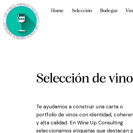
Home
Selección
Bodegas
Vin
Selección de vin
Te ayudamos a construir una carta o
portfolio de vinos con identidad, cohere
y alta calidad. En Wine Up Consulting
seleccionamos etiquetas que destacan 