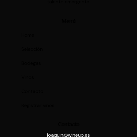
talento emergente.
Menú
Home
Selección
Bodegas
Vinos
Contacto
Registrar vinos
Contacto
joaquin@wineup.es