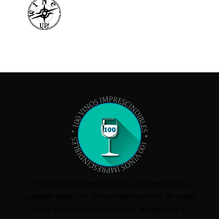
En 100 vinos imprescindibles, ofrecemos una
cuidada selección de los mejores vinos de cada
zona vitivinícola, destacando la calidad y el