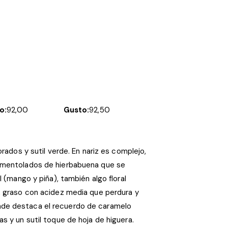
o:
92,00
Gusto:
92,50
:
orados y sutil verde. En nariz es complejo,
 mentolados de hierbabuena que se
l (mango y piña), también algo floral
, graso con acidez media que perdura y
de destaca el recuerdo de caramelo
s y un sutil toque de hoja de higuera.