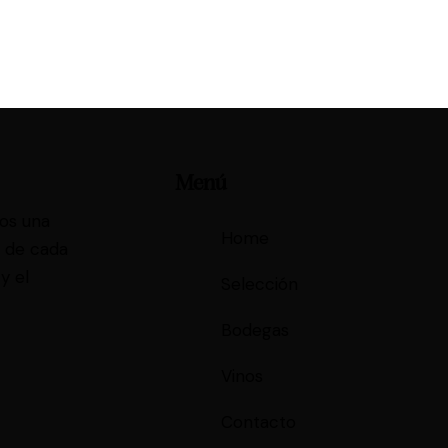
Menú
mos una
Home
s de cada
y el
Selección
Bodegas
Vinos
Contacto