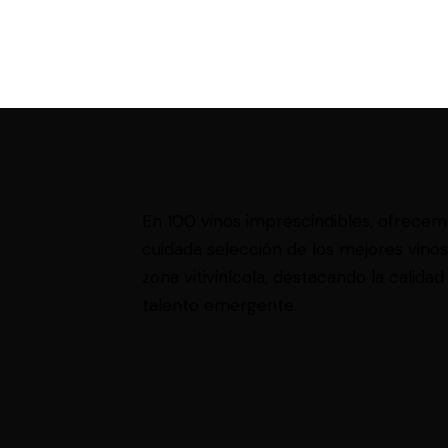
En 100 vinos imprescindibles, ofrece
cuidada selección de los mejores vino
zona vitivinícola, destacando la calidad 
talento emergente.