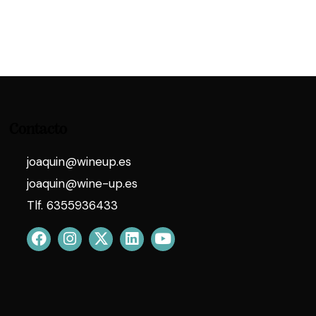
Contacto
joaquin@wineup.es
joaquin@wine-up.es
Tlf. 6355936433