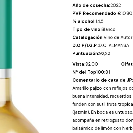
Año de cosecha:
2022
PVP Recomendado:
€
10.80
% alcohol:
14,5
Tipo de vino:
Blanco
Catalogación:
Vino de Autor
D.O.P/I.G.P.:
D.O. ALMANSA
Puntuación:
92,23
Vista:
92,00
Olfat
Nº del Top100:
81
Comentario de cata de JP
Amarillo pajizo con reflejos d
buena intensidad, recuerdos
funden con sutil fruta tropica
(jazmín). En boca es untuoso
acompaña en retrogusto don
balsámico de limón con hierba