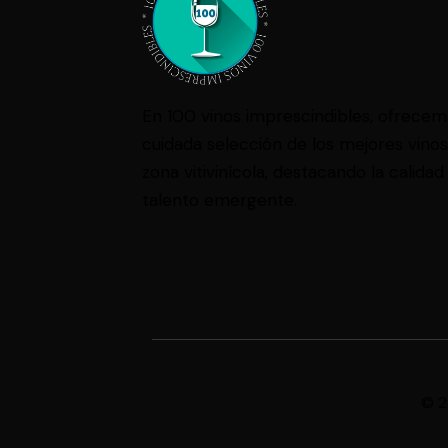
En 100 vinos imprescindibles, ofrece
cuidada selección de los mejores vino
zona vitivinícola, destacando la calidad 
talento emergente.
© 2