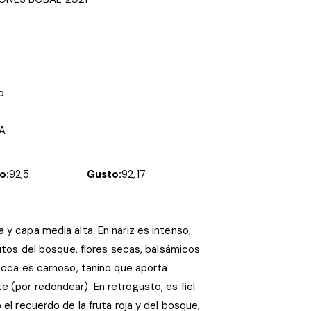
o
A
o:
92,5
Gusto:
92,17
:
 y capa media alta. En nariz es intenso,
frutos del bosque, flores secas, balsámicos
 boca es carnoso, tanino que aporta
 (por redondear). En retrogusto, es fiel
 el recuerdo de la fruta roja y del bosque,