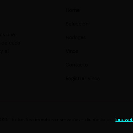
Home
Selección
mos una
Bodegas
s de cada
y el
Vinos
Contacto
Registrar vinos
025. Todos los derechos reservados – diseñado por
Innowe