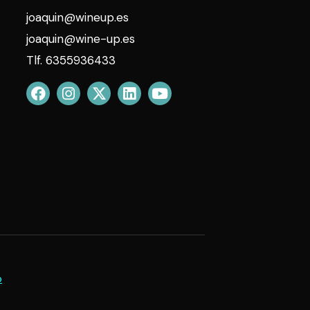
joaquin@wineup.es
joaquin@wine-up.es
Tlf. 6355936433
b