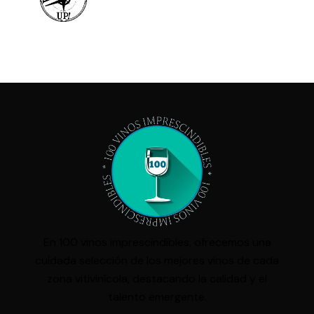
En 100 vinos imprescindibles, ofrecemos una
cuidada selección de los mejores vinos de cada
zona vitivinícola, destacando la calidad y el
talento emergente.