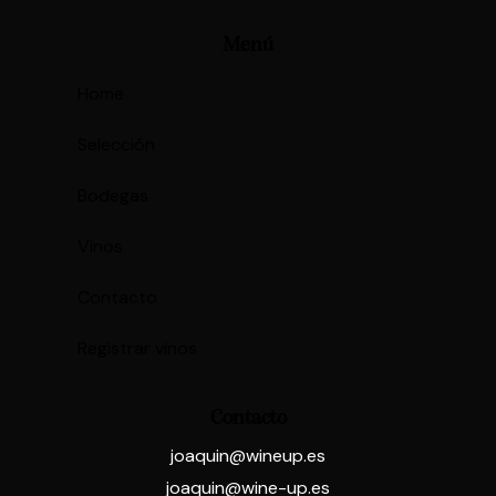
Menú
Home
Selección
Bodegas
Vinos
Contacto
Registrar vinos
Contacto
joaquin@wineup.es
joaquin@wine-up.es