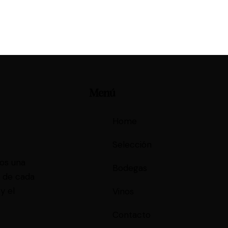
Menú
Home
Selección
mos una
Bodegas
s de cada
y el
Vinos
Contacto