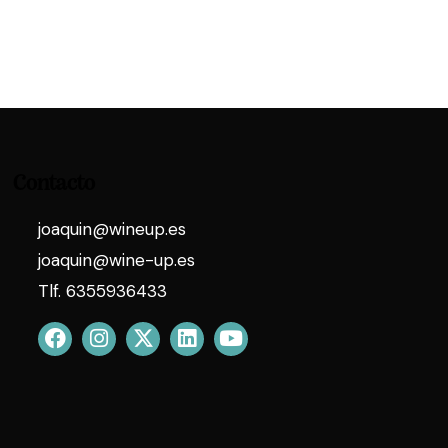
Contacto
joaquin@wineup.es
joaquin@wine-up.es
Tlf. 6355936433