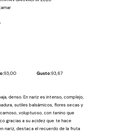
tamar
0
o:
93,00
Gusto:
93,67
:
ja, denso. En nariz es intenso, complejo,
adura, sutiles balsámicos, flores secas y
carnoso, voluptuoso, con tanino que
co gracias a su acidez que te hace
en nariz, destaca el recuerdo de la fruta