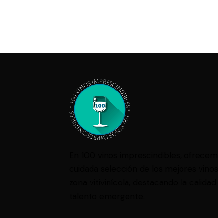
En 100 vinos imprescindibles, ofrece
cuidada selección de los mejores vino
zona vitivinícola, destacando la calidad 
talento emergente.