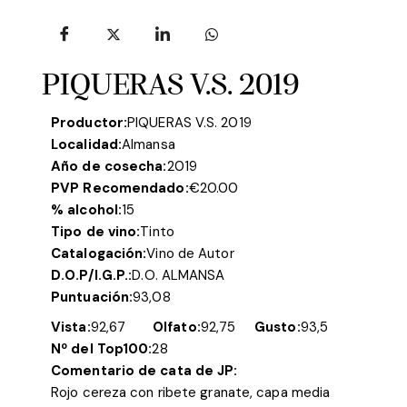
PIQUERAS V.S. 2019
Productor:
PIQUERAS V.S. 2019
Localidad:
Almansa
Año de cosecha:
2019
PVP Recomendado:
€
20.00
% alcohol:
15
Tipo de vino:
Tinto
Catalogación:
Vino de Autor
D.O.P/I.G.P.:
D.O. ALMANSA
Puntuación:
93,08
Vista:
92,67
Olfato:
92,75
Gusto:
93,5
Nº del Top100:
28
Comentario de cata de JP:
Rojo cereza con ribete granate, capa media