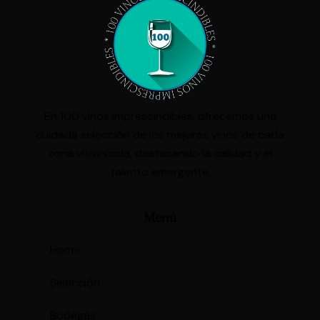
En 100 vinos imprescindibles, ofrecemos una
cuidada selección de los mejores vinos de cada
zona vitivinícola, destacando la calidad y el
talento emergente.
Menú
Home
Selección
Bodegas